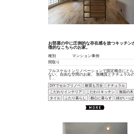
お部屋の中に圧倒的な存在感を放つキッチン
徴的なこちらのお家。
種別
マンション事例
間取り
フルスケルトンリノベーションで固定概念にとら
ない、自由な空間のお家。 無機質とナチュラル
ミ...
DIYでセルフリノベ
耐震も万全
ナチュラル
こだわりインテリア
こだわりキッチン
無垢の木
タイル
ふたり暮らし
都心に暮らす
緑がいっぱ