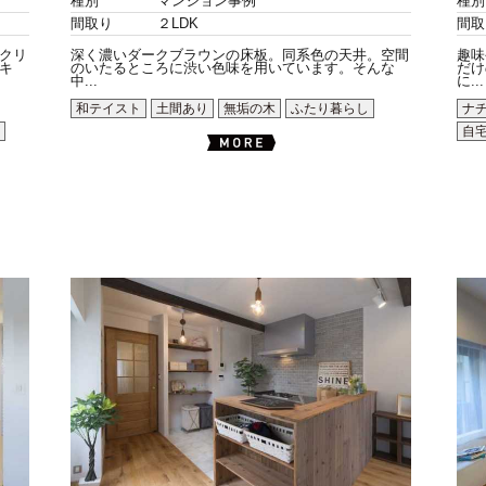
種別
マンション事例
種別
間取り
２LDK
間取
クリ
深く濃いダークブラウンの床板。同系色の天井。空間
趣味
キ
のいたるところに渋い色味を用いています。そんな
だけ
中...
に...
和テイスト
土間あり
無垢の木
ふたり暮らし
ナ
自