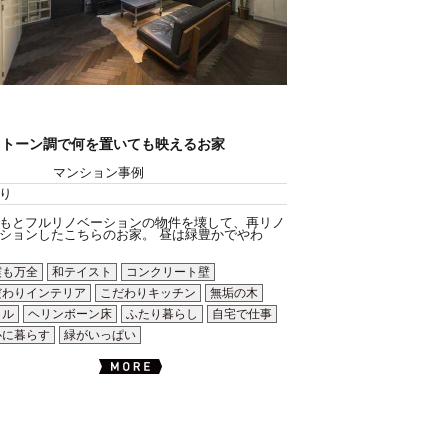
ノトーン調で何を置いても映えるお家
マンション事例
り
もとフルリノベーションの物件を壊して、再リノ
ションしたこちらのお家。 昼は緑豊かでやわ
震も万全
和テイスト
コンクリート壁
だわりインテリア
こだわりキッチン
無垢の木
イル
ヘリンボーン床
ふたり暮らし
自宅で仕事
心に暮らす
緑がいっぱい