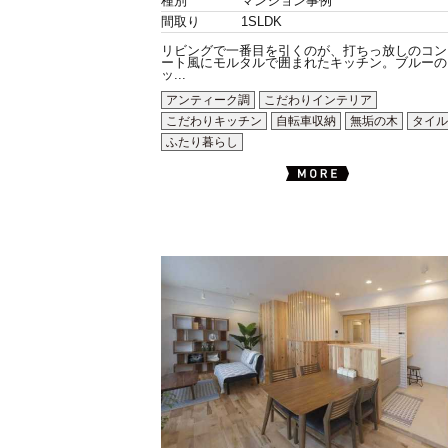
種別
マンション事例
間取り
1SLDK
リビングで一番目を引くのが、打ちっ放しのコン
ート風にモルタルで囲まれたキッチン。ブルーの
ッ...
アンティーク調
こだわりインテリア
こだわりキッチン
自転車収納
無垢の木
タイル
ふたり暮らし