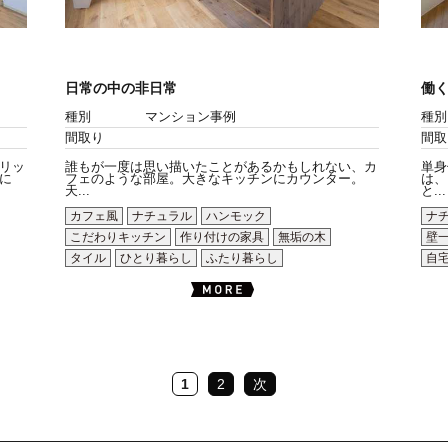
日常の中の非日常
働
種別
マンション事例
種別
間取り
間取
リッ
誰もが一度は思い描いたことがあるかもしれない、カ
単身
に
フェのような部屋。大きなキッチンにカウンター。
は、
天...
と...
カフェ風
ナチュラル
ハンモック
ナ
こだわりキッチン
作り付けの家具
無垢の木
壁
タイル
ひとり暮らし
ふたり暮らし
自
1
2
次