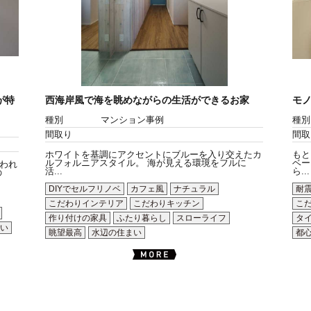
が特
西海岸風で海を眺めながらの生活ができるお家
モ
種別
マンション事例
種別
間取り
間取
ホワイトを基調にアクセントにブルーを入り交えたカ
もと
ルフォルニアスタイル。 海が見える環境をフルに
ベー
われ
活...
ら...
の
DIYでセルフリノベ
カフェ風
ナチュラル
耐
こだわりインテリア
こだわりキッチン
こ
作り付けの家具
ふたり暮らし
スローライフ
タ
い
眺望最高
水辺の住まい
都