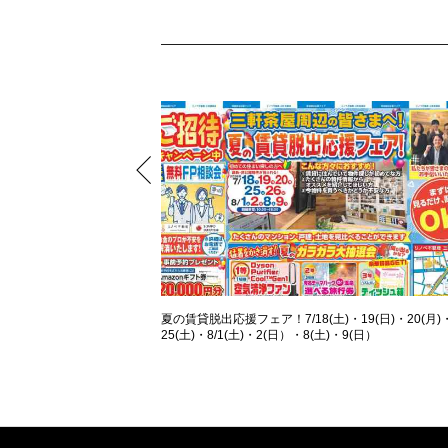
夏の賃貸脱出応援フェア！7/18(土)・19(日)・20(月)
25(土)・8/1(土)・2(日）・8(土)・9(日）