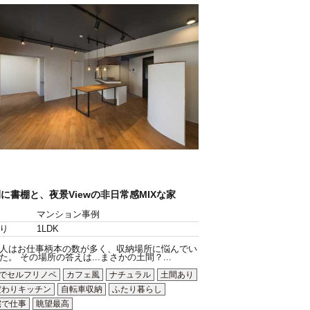
に書棚と、夜景Viewの非日常感MIXな家
マンション事例
り
1LDK
人はお仕事柄本の数が多く、収納場所に悩んでい
た。 その場所の答えは...まさかの土間？...
Yでセルフリノベ
カフェ風
ナチュラル
土間あり
だわりキッチン
自転車収納
ふたり暮らし
宅で仕事
眺望最高