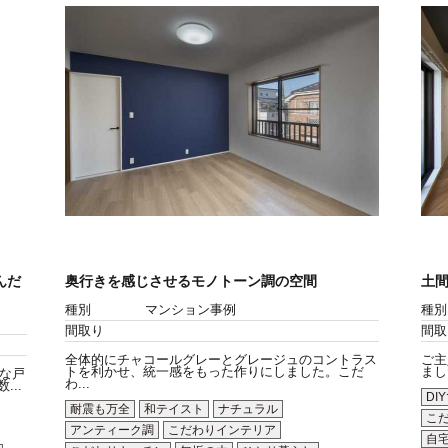
んだ
奥行きを感じさせるモノトーン調の空間
土間
種別
マンション事例
種別
間取り
間取
全体的にチャコールグレーとグレージュのコントラス
ご主
トを利かせ、統一感をもった作りにしました。こだ
まし
な戸
わ...
..
DI
耐震も万全
和テイスト
ナチュラル
こ
アンティーク調
こだわりインテリア
自