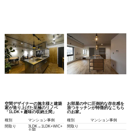
空間デザイナーの施主様と建築
お部屋の中に圧倒的な存在感を
家が造り上げた至極のリノベ
放つキッチンが特徴的なこちら
「1LDK＋趣味の収納土間」
のお家。
種別
マンション事例
種別
マンション事例
間取り
3LDK→1LDK+WIC+
間取り
土間