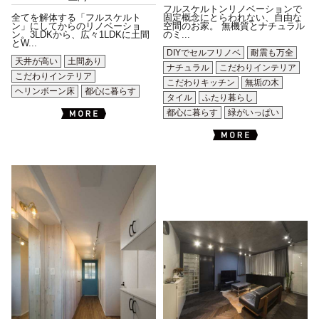
フルスケルトンリノベーションで
全てを解体する「フルスケルト
固定概念にとらわれない、自由な
ン」にしてからのリノベーショ
空間のお家。 無機質とナチュラル
ン。3LDKから、広々1LDKに土間
のミ...
とW...
DIYでセルフリノベ
耐震も万全
天井が高い
土間あり
ナチュラル
こだわりインテリア
こだわりインテリア
こだわりキッチン
無垢の木
ヘリンボーン床
都心に暮らす
タイル
ふたり暮らし
都心に暮らす
緑がいっぱい