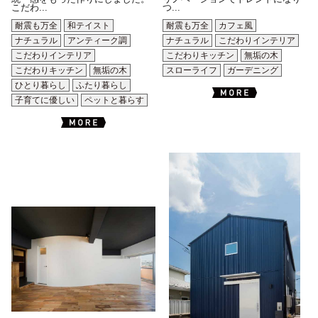
こだわ...
つ...
耐震も万全
和テイスト
耐震も万全
カフェ風
ナチュラル
アンティーク調
ナチュラル
こだわりインテリア
こだわりインテリア
こだわりキッチン
無垢の木
こだわりキッチン
無垢の木
スローライフ
ガーデニング
ひとり暮らし
ふたり暮らし
子育てに優しい
ペットと暮らす