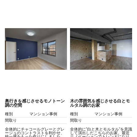
奥行きを感じさせるモノトーン
木の雰囲気を感じさせる白とモ
調の空間
ルタル調のお家
種別
マンション事例
種別
マンション事例
間取り
間取り
全体的にチャコールグレーとグレ
全体的に”白と木とモルタル”を意識
ージュのコントラストを利かせ、
して演出したこちらのお家。最近
統一感をもった作りにしました。
リノベーションでトレンドになり