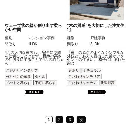
ウェーブ状の壁が創り出す柔ら
“木の質感”を大切にした注文住
かい空間
宅
種別
マンション事例
種別
戸建事例
間取り
1LDK
間取り
3LDK
4匹の大切な家族も… 完全に空間
「家」の原点のようなシンプルな
を仕切ることはせず、目線の高さ
外観と、あえて露出した梁がアク
の仕切りにすることで4匹の猫ちゃ
セントの住まい。 格子に組まれた
ん...
梁と...
こだわりインテリア
庭あり
ナチュラル
作り付けの家具
タイル
こだわりインテリア
ペットと暮らす
下町に暮らす
こだわりキッチン
眺望最高
1
2
3
次