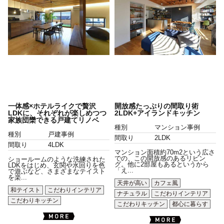
一体感×ホテルライクで贅沢
開放感たっぷりの間取り術
LDKに、それぞれが楽しめつつ
2LDK+アイランドキッチン
家族団欒できる戸建てリノベ
種別
マンション事例
種別
戸建事例
間取り
2LDK
間取り
4LDK
マンション面積約70m2という広さ
での、この開放感のあるリビン
ショールームのような洗練された
グ。他に2部屋もあるというから
LDKをはじめ、玄関や水回りを色
「え...
で遊ぶなど、さまざまなテイスト
を楽...
天井が高い
カフェ風
和テイスト
こだわりインテリア
ナチュラル
こだわりインテリア
こだわりキッチン
こだわりキッチン
都心に暮らす