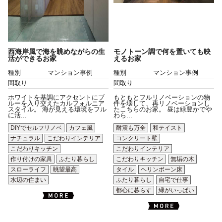
西海岸風で海を眺めながらの生
モノトーン調で何を置いても映
活ができるお家
えるお家
種別
マンション事例
種別
マンション事例
間取り
間取り
ホワイトを基調にアクセントにブ
もともとフルリノベーションの物
ルーを入り交えたカルフォルニア
件を壊して、再リノベーションし
スタイル。 海が見える環境をフル
たこちらのお家。 昼は緑豊かでや
に活...
わら...
DIYでセルフリノベ
カフェ風
耐震も万全
和テイスト
ナチュラル
こだわりインテリア
コンクリート壁
こだわりキッチン
こだわりインテリア
作り付けの家具
ふたり暮らし
こだわりキッチン
無垢の木
スローライフ
眺望最高
タイル
ヘリンボーン床
水辺の住まい
ふたり暮らし
自宅で仕事
都心に暮らす
緑がいっぱい