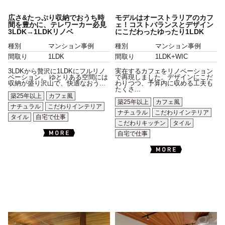
広さ&たっぷり収納でおうち時
モデルはオーストラリアのカフ
間を豊かに、テレワーカー必見
ェ！コストバランスとデザイン
3LDK→1LDKリノベ
にこだわったゆったり1LDK
種別
マンション事例
種別
マンション事例
間取り
1LDK
間取り
1LDK+WIC
3LDKから贅沢に1LDKにフルリノ
実在するカフェをリノベーション
ベーション。 ゆとりある空間には
で再現しました。デザインにこだ
収納が盛り沢山で、快適なおう...
わりつつ、予算内に収める工夫も
たくさ...
築25年以上
カフェ風
築25年以上
カフェ風
ナチュラル
こだわりインテリア
ナチュラル
こだわりインテリア
タイル
自宅で仕事
こだわりキッチン
タイル
自宅で仕事