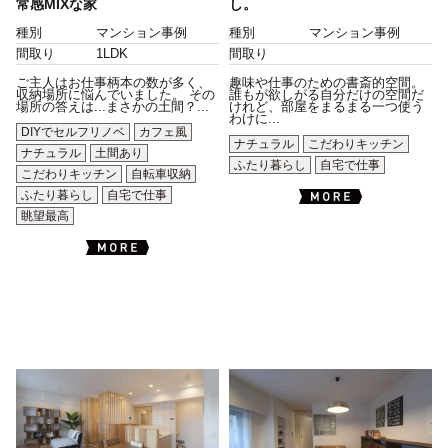
常感MIXな家
し。
種別
マンション事例
種別
マンション事例
間取り
1LDK
間取り
ご主人はお仕事柄本の数が多く、
趣味や仕事のための書斎的空間。
収納場所に悩んでいました。 その
誰もが欲しがる自分だけの空間だ
場所の答えは...まさかの土間？...
けれど、部屋をまるまる一つ使う
わけに...
DIYでセルフリノベ
カフェ風
ナチュラル
こだわりキッチン
ナチュラル
土間あり
ふたり暮らし
自宅で仕事
こだわりキッチン
自転車収納
ふたり暮らし
自宅で仕事
眺望最高