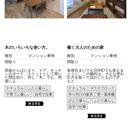
木のいろいろな使い方。
働く大人のための家
種別
マンション事例
種別
マンション事例
間取り
間取り
床板からはじまり、ドア、キッチ
単身住まいでもSOHOでも使える
ンのボード、スリットとして用い
ように。この物件は、そんな使わ
た間仕切り。同じ『木』でも、用
れ方を狙って設計したものです。
途によ...
もと...
ナチュラル
ふたり暮らし
ナチュラル
ガラスブロック
子育てに優しい
自宅で仕事
作り付けの家具
壁一面本棚
ひとり暮らし
ふたり暮らし
自宅で仕事