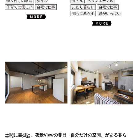
作り付けの家具
タイル
タイル
ヘリンボーン床
子育てに優しい
自宅で仕事
ふたり暮らし
自宅で仕事
都心に暮らす
緑がいっぱい
土間に書棚と、夜景Viewの非日
自分だけの空間、がある暮ら