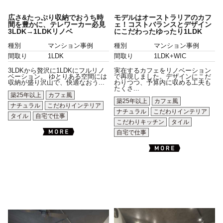
広さ&たっぷり収納でおうち時
モデルはオーストラリアのカフ
間を豊かに、テレワーカー必見
ェ！コストバランスとデザイン
3LDK→1LDKリノベ
にこだわったゆったり1LDK
種別
マンション事例
種別
マンション事例
間取り
1LDK
間取り
1LDK+WIC
3LDKから贅沢に1LDKにフルリノ
実在するカフェをリノベーション
ベーション。 ゆとりある空間には
で再現しました。デザインにこだ
収納が盛り沢山で、快適なおう...
わりつつ、予算内に収める工夫も
たくさ...
築25年以上
カフェ風
築25年以上
カフェ風
ナチュラル
こだわりインテリア
ナチュラル
こだわりインテリア
タイル
自宅で仕事
こだわりキッチン
タイル
自宅で仕事