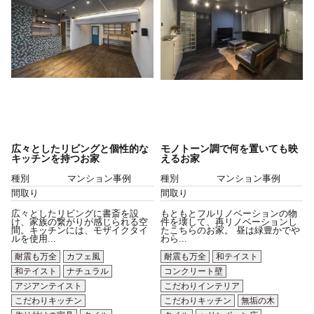
広々としたリビングと個性的な
モノトーン調で何を置いても映
キッチンを持つお家
えるお家
種別
マンション事例
種別
マンション事例
間取り
間取り
広々としたリビングに書斎を設
もともとフルリノベーションの物
け、家族の繋がりが感じられる空
件を壊して、再リノベーションし
間。キッチンには、モザイクタイ
たこちらのお家。 昼は緑豊かでや
ルを使用...
わら...
耐震も万全
カフェ風
耐震も万全
和テイスト
和テイスト
ナチュラル
コンクリート壁
アジアンテイスト
こだわりインテリア
こだわりキッチン
こだわりキッチン
無垢の木