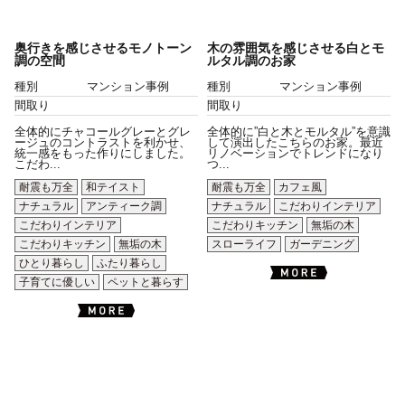
奥行きを感じさせるモノトーン
木の雰囲気を感じさせる白とモ
調の空間
ルタル調のお家
種別
マンション事例
種別
マンション事例
間取り
間取り
全体的にチャコールグレーとグレ
全体的に”白と木とモルタル”を意識
ージュのコントラストを利かせ、
して演出したこちらのお家。最近
統一感をもった作りにしました。
リノベーションでトレンドになり
こだわ...
つ...
耐震も万全
和テイスト
耐震も万全
カフェ風
ナチュラル
アンティーク調
ナチュラル
こだわりインテリア
こだわりインテリア
こだわりキッチン
無垢の木
こだわりキッチン
無垢の木
スローライフ
ガーデニング
ひとり暮らし
ふたり暮らし
子育てに優しい
ペットと暮らす