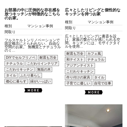
お部屋の中に圧倒的な存在感を
広々としたリビングと個性的な
放つキッチンが特徴的なこちら
キッチンを持つお家
のお家。
種別
マンション事例
種別
マンション事例
間取り
間取り
広々としたリビングに書斎を設
け、家族の繋がりが感じられる空
フルスケルトンリノベーションで
間。キッチンには、モザイクタイ
固定概念にとらわれない、自由な
ルを使用...
空間のお家。 無機質とナチュラル
のミ...
耐震も万全
カフェ風
DIYでセルフリノベ
耐震も万全
和テイスト
ナチュラル
ナチュラル
こだわりインテリア
アジアンテイスト
こだわりキッチン
無垢の木
こだわりキッチン
タイル
ふたり暮らし
作り付けの家具
タイル
都心に暮らす
緑がいっぱい
子育てに優しい
自宅で仕事