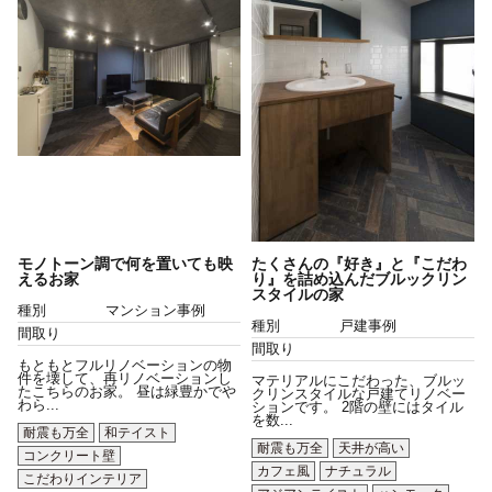
モノトーン調で何を置いても映
たくさんの『好き』と『こだわ
えるお家
り』を詰め込んだブルックリン
スタイルの家
種別
マンション事例
種別
戸建事例
間取り
間取り
もともとフルリノベーションの物
件を壊して、再リノベーションし
マテリアルにこだわった、ブルッ
たこちらのお家。 昼は緑豊かでや
クリンスタイルな戸建てリノベー
わら...
ションです。 2階の壁にはタイル
を数...
耐震も万全
和テイスト
耐震も万全
天井が高い
コンクリート壁
カフェ風
ナチュラル
こだわりインテリア