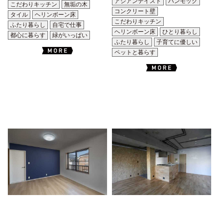
アジアンテイスト
ハンモック
こだわりキッチン
無垢の木
コンクリート壁
タイル
ヘリンボーン床
こだわりキッチン
ふたり暮らし
自宅で仕事
ヘリンボーン床
ひとり暮らし
都心に暮らす
緑がいっぱい
ふたり暮らし
子育てに優しい
ペットと暮らす