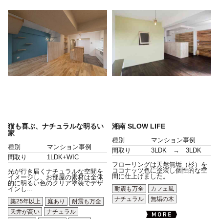
猫も喜ぶ、ナチュラルな明るい
湘南 SLOW LIFE
家
種別
マンション事例
種別
マンション事例
間取り
3LDK → 3LDK
間取り
1LDK+WIC
フローリングは天然無垢（杉）を
ココナッツ色に塗装し個性的な空
光が行き届くナチュラルな空間を
間に仕上げました。
イメージし、お部屋の素材は全体
的に明るい色のクリア塗装でデザ
耐震も万全
カフェ風
インし...
ナチュラル
無垢の木
築25年以上
庭あり
耐震も万全
天井が高い
ナチュラル