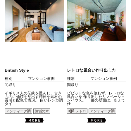
British Style
レトロな風合い作り出した
種別
マンション事例
種別
マンション事例
間取り
間取り
イギリス人の伝統を重んじ、古き
ビビットな色を使わず、レトロな
ものに価値を見出す精神を素材の
風合いを 作り出したリノベーショ
質感と配色で表現。 白いレンガ調
ンハウス。 一部の壁面は、あえて
タイ...
仕...
アンティーク調
無垢の木
昭和レトロ
アンティーク調