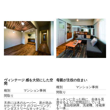
ヴィンテージ 感を大切にした空
母親が主役の住まい
間
種別
マンション事例
種別
マンション事例
間取り
間取り
キッチンに立った時に、全体を見
渡せるように空間設計していま
天井には木のルーバー、床が赤み
す。 食品収納庫、洗濯機、冷蔵庫
かかったサクラ のフローリング、
を一体...
インダストリーなキッチンを...