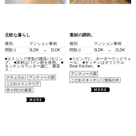
北欧な暮らし
素材の調和。
種別
マンション事例
種別
マンション事例
間取り
3LDK → 2LDK
間取り
3LDK → 2LDK
■エイジング塗装の腰高パネリン
■リビングに、ボーダーウッドウォ
グ。 ■床材はパイン材を使用。 ■
ール。 ■キッチンはオリジナル
キッチンカウンター越に、書斎
Beat Kitchen。 ■...
ス...
アンティーク調
ナチュラル
アンティーク調
こだわりキッチン
無垢の木
こだわりインテリア
作り付けの家具