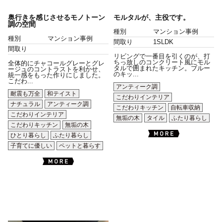
奥行きを感じさせるモノトーン
モルタルが、主役です。
調の空間
種別
マンション事例
種別
マンション事例
間取り
1SLDK
間取り
リビングで一番目を引くのが、打
ちっ放しのコンクリート風にモル
全体的にチャコールグレーとグレ
タルで囲まれたキッチン。ブルー
ージュのコントラストを利かせ、
のキッ...
統一感をもった作りにしました。
こだわ...
アンティーク調
耐震も万全
和テイスト
こだわりインテリア
ナチュラル
アンティーク調
こだわりキッチン
自転車収納
こだわりインテリア
無垢の木
タイル
ふたり暮らし
こだわりキッチン
無垢の木
ひとり暮らし
ふたり暮らし
子育てに優しい
ペットと暮らす