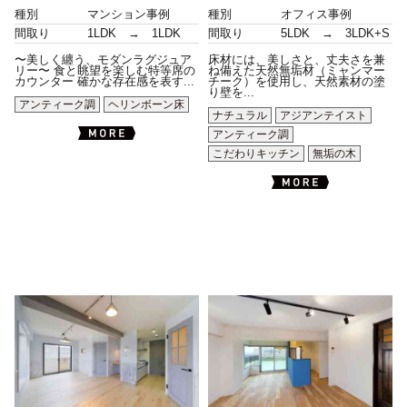
種別
マンション事例
種別
オフィス事例
間取り
1LDK → 1LDK
間取り
5LDK → 3LDK+S
〜美しく纏う、モダンラグジュア
床材には、美しさと、丈夫さを兼
リー〜 食と眺望を楽しむ特等席の
ね備えた天然無垢材（ミャンマー
カウンター 確かな存在感を表す...
チーク）を使用し、天然素材の塗
り壁を...
アンティーク調
ヘリンボーン床
ナチュラル
アジアンテイスト
アンティーク調
こだわりキッチン
無垢の木