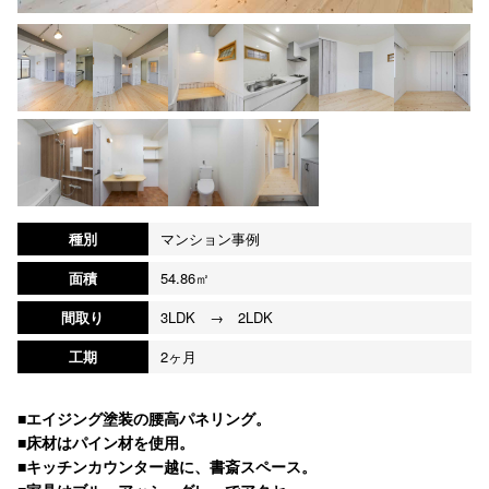
種別
マンション事例
面積
54.86㎡
間取り
3LDK → 2LDK
工期
2ヶ月
■エイジング塗装の腰高パネリング。
■床材はパイン材を使用。
■キッチンカウンター越に、書斎スペース。