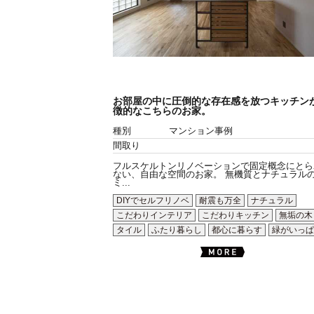
お部屋の中に圧倒的な存在感を放つキッチン
徴的なこちらのお家。
種別
マンション事例
間取り
フルスケルトンリノベーションで固定概念にとら
ない、自由な空間のお家。 無機質とナチュラル
ミ...
DIYでセルフリノベ
耐震も万全
ナチュラル
こだわりインテリア
こだわりキッチン
無垢の木
タイル
ふたり暮らし
都心に暮らす
緑がいっぱ