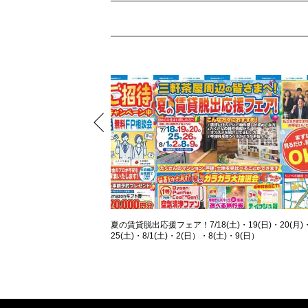
夏の賃貸脱出応援フェア！7/18(土)・19(日)・20(月)
25(土)・8/1(土)・2(日）・8(土)・9(日）