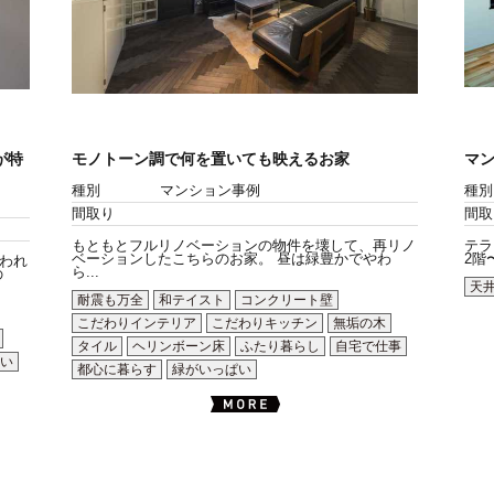
が特
モノトーン調で何を置いても映えるお家
マ
種別
マンション事例
種別
間取り
間取
もともとフルリノベーションの物件を壊して、再リノ
テラ
ベーションしたこちらのお家。 昼は緑豊かでやわ
2階
われ
ら...
の
天
耐震も万全
和テイスト
コンクリート壁
こだわりインテリア
こだわりキッチン
無垢の木
タイル
ヘリンボーン床
ふたり暮らし
自宅で仕事
い
都心に暮らす
緑がいっぱい