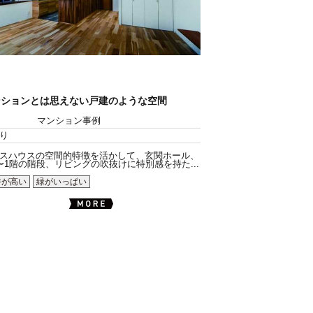
ンションとは思えない戸建のような空間
マンション事例
り
スハウスの空間的特徴を活かして、玄関ホール、
〜1階の階段、リビングの吹抜けに特別感を持た...
井が高い
緑がいっぱい