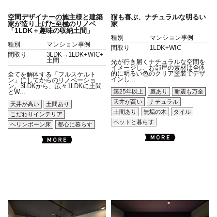
空間デザイナーの施主様と建築
猫も喜ぶ、ナチュラルな明るい
家が造り上げた至極のリノベ
家
「1LDK＋趣味の収納土間」
種別
マンション事例
種別
マンション事例
間取り
1LDK+WIC
間取り
3LDK→1LDK+WIC+
土間
光が行き届くナチュラルな空間を
イメージし、お部屋の素材は全体
的に明るい色のクリア塗装でデザ
全てを解体する「フルスケルト
インし...
ン」にしてからのリノベーショ
ン。3LDKから、広々1LDKに土間
築25年以上
庭あり
耐震も万全
とW...
天井が高い
ナチュラル
天井が高い
土間あり
土間あり
無垢の木
タイル
こだわりインテリア
ペットと暮らす
ヘリンボーン床
都心に暮らす