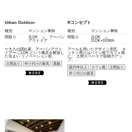
Urban Outdoor
Rコンセプト
種別
マンション事例
種別
マンション事例
間取り
3LDK → アーバン
間取り
2LDK →
アウトドア
2LDK+DOMA
〜大人の隠れ家、アーバンアウト
アールを用いたデザイン意匠。 キ
ドア〜 ◯LDK という概念を解放し
ッチン周りはパイン材でカフェ風
た住まい リノベーション前...
に。 土間スペースで収納力アッ
プ。...
土間あり
作り付けの家具
黒板
築25年以上
カフェ風
土間あり
作り付けの家具