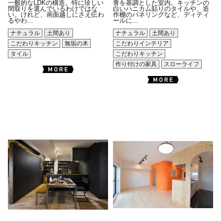
一般的なLDKの構造。特に珍しい
青を基調とした室内。キッチンの
間取りを選んでいるわけではな
白いハニカム貼りのタイルや、造
い。けれど、画面越しにさえ伝わ
作棚のパネリングなど、ディティ
るやわ...
ールに...
ナチュラル
土間あり
ナチュラル
土間あり
こだわりキッチン
無垢の木
こだわりインテリア
タイル
こだわりキッチン
作り付けの家具
スローライフ