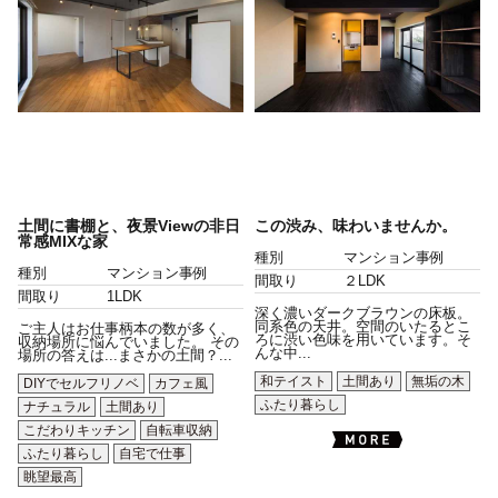
土間に書棚と、夜景Viewの非日
この渋み、味わいませんか。
常感MIXな家
種別
マンション事例
種別
マンション事例
間取り
２LDK
間取り
1LDK
深く濃いダークブラウンの床板。
同系色の天井。空間のいたるとこ
ご主人はお仕事柄本の数が多く、
ろに渋い色味を用いています。そ
収納場所に悩んでいました。 その
んな中...
場所の答えは...まさかの土間？...
和テイスト
土間あり
無垢の木
DIYでセルフリノベ
カフェ風
ふたり暮らし
ナチュラル
土間あり
こだわりキッチン
自転車収納
ふたり暮らし
自宅で仕事
眺望最高