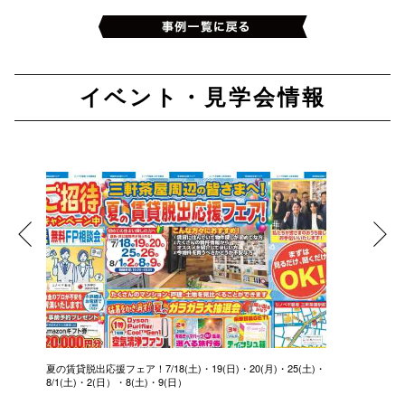
イベント・見学会情報
夏の賃貸脱出応援フェア！7/18(土)・19(日)・20(月)・25(土)・
8/1(土)・2(日）・8(土)・9(日）