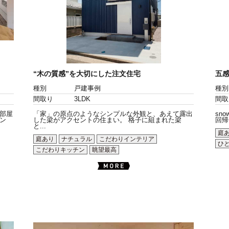
“木の質感”を大切にした注文住宅
五感
種別
戸建事例
種別
間取り
3LDK
間取
部屋
「家」の原点のようなシンプルな外観と、あえて露出
sn
ン
した梁がアクセントの住まい。 格子に組まれた梁
回帰を
と...
庭
庭あり
ナチュラル
こだわりインテリア
ひ
こだわりキッチン
眺望最高