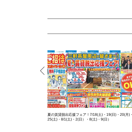
夏の賃貸脱出応援フェア！7/18(土)・19(日)・20(月)
25(土)・8/1(土)・2(日）・8(土)・9(日）