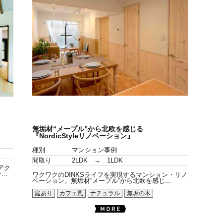
無垢材“メープル”から北欧を感じる
『NordicStyleリノベーション』
種別
マンション事例
間取り
2LDK → 1LDK
アク
..
ワクワクのDINKSライフを実現するマンション・リノ
ベーション。無垢材“メープル”から北欧を感じ...
庭あり
カフェ風
ナチュラル
無垢の木