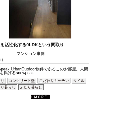
を活性化する0LDKという間取り
マンション事例
り
owpeak UrbanOutdoor物件であるこのお部屋。人間
掲げるsnowpeak...
あり
コンクリート壁
こだわりキッチン
タイル
とり暮らし
ふたり暮らし