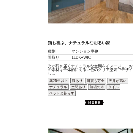
猫も喜ぶ、ナチュラルな明るい家
種別
マンション事例
間取り
1LDK+WIC
光が行き届くナチュラルな空間をイメージし、お
の素材は全体的に明るい色のクリア塗装でデザイ
し...
築25年以上
庭あり
耐震も万全
天井が高い
ナチュラル
土間あり
無垢の木
タイル
ペットと暮らす