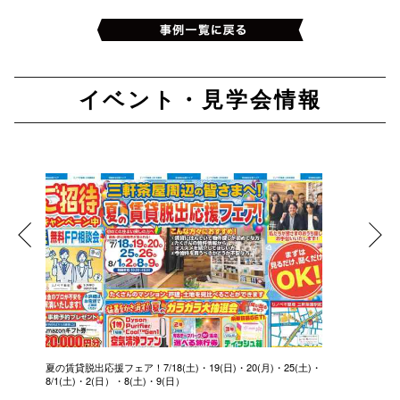
イベント・見学会情報
夏の賃貸脱出応援フェア！7/18(土)・19(日)・20(月)・25(土)・
8/1(土)・2(日）・8(土)・9(日）