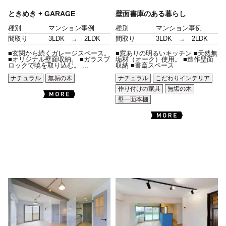
ときめき + GARAGE
壁面書庫のある暮らし
種別
マンション事例
種別
マンション事例
間取り
3LDK → 2LDK
間取り
3LDK → 2LDK
■玄関から続くガレージスペース。
■窓ありの明るいキッチン ■天然無
■オリジナル壁面収納。 ■ガラスブ
垢材（オーク）使用。 ■造作壁面
ロックで暁を取り込む。 ...
収納 ■書斎スペース
ナチュラル
無垢の木
ナチュラル
こだわりインテリア
作り付けの家具
無垢の木
壁一面本棚