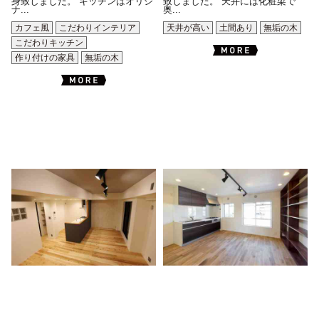
身致しました。 キッチンはオリジ
致しました。 天井には化粧梁で
ナ...
奥...
カフェ風
こだわりインテリア
天井が高い
土間あり
無垢の木
こだわりキッチン
作り付けの家具
無垢の木