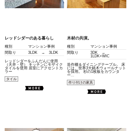
レッドシダーのある暮らし
木材の共演。
種別
マンション事例
種別
マンション事例
間取り
3LDK → 3LDK
間取り
3DK →
1LDK+WIC
レッドシダーをふんだんに使用
（天井・壁） キッチンにモザイク
造作棚＆ダイニングテーブル。 床
タイルを使用 居室にアクセントカ
には、世界3大銘木ウォールナット
ラー
を採用。 杉の1枚板をカウンタ
ー...
タイル
作り付けの家具