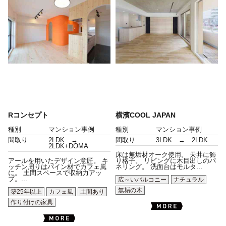
Rコンセプト
横濱COOL JAPAN
種別
マンション事例
種別
マンション事例
間取り
2LDK →
間取り
3LDK → 2LDK
2LDK+DOMA
床は無垢材オーク使用。 天井に飾
アールを用いたデザイン意匠。 キ
り格子。 リビングに木目出しのパ
ッチン周りはパイン材でカフェ風
ネリング。 洗面台はモルタ...
に。 土間スペースで収納力アッ
プ。...
広～いバルコニー
ナチュラル
無垢の木
築25年以上
カフェ風
土間あり
作り付けの家具