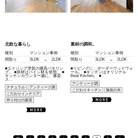
北欧な暮らし
素材の調和。
種別
マンション事例
種別
マンション事例
間取り
3LDK → 2LDK
間取り
3LDK → 2LDK
■エイジング塗装の腰高パネリン
■リビングに、ボーダーウッドウォ
グ。 ■床材はパイン材を使用。 ■
ール。 ■キッチンはオリジナル
キッチンカウンター越に、書斎
Beat Kitchen。 ■...
ス...
アンティーク調
ナチュラル
アンティーク調
こだわりキッチン
無垢の木
こだわりインテリア
作り付けの家具