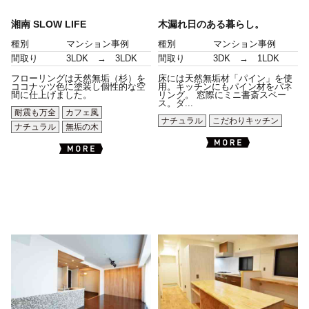
湘南 SLOW LIFE
木漏れ日のある暮らし。
種別
マンション事例
種別
マンション事例
間取り
3LDK → 3LDK
間取り
3DK → 1LDK
フローリングは天然無垢（杉）を
床には天然無垢材「パイン」を使
ココナッツ色に塗装し個性的な空
用。キッチンにもパイン材をパネ
間に仕上げました。
リング。 窓際にミニ書斎スペー
ス。ダ...
耐震も万全
カフェ風
ナチュラル
こだわりキッチン
ナチュラル
無垢の木