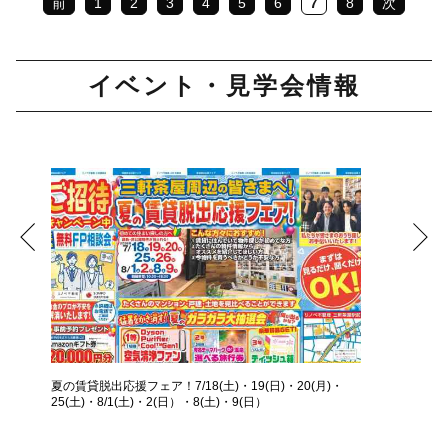
前
1
2
3
4
5
6
7
8
次
イベント・見学会情報
夏の賃貸脱出応援フェア！7/18(土)・19(日)・20(月)・
25(土)・8/1(土)・2(日）・8(土)・9(日）