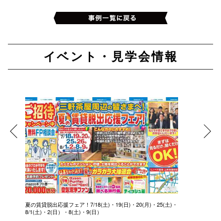
イベント・見学会情報
夏の賃貸脱出応援フェア！7/18(土)・19(日)・20(月)・25(土)・
8/1(土)・2(日）・8(土)・9(日）