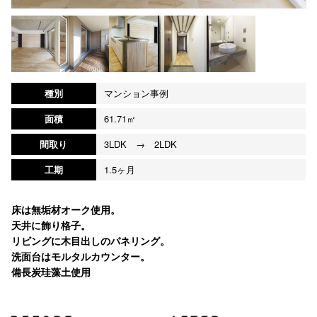
種別
マンション事例
面積
61.71㎡
間取り
3LDK → 2LDK
工期
1.5ヶ月
床は無垢材オーク使用。
天井に飾り格子。
リビングに木目出しのパネリング。
洗面台はモルタルカウンター。
備長炭珪藻土使用