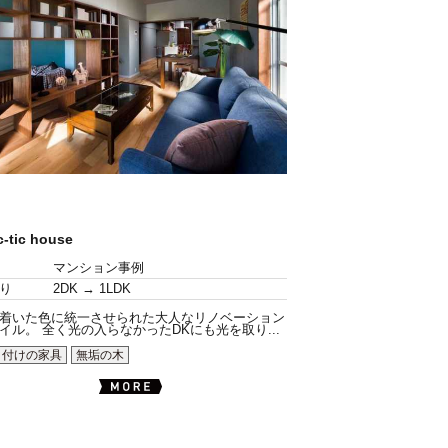
c-tic house
マンション事例
り
2DK → 1LDK
着いた色に統一させられた大人なリノベーション
イル。 全く光の入らなかったDKにも光を取り...
り付けの家具
無垢の木