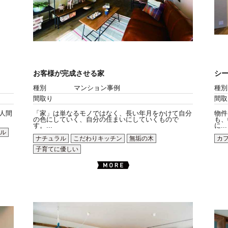
お客様が完成させる家
シ
種別
マンション事例
種別
間取り
間取
。人間
「家」は単なるモノではなく、長い年月をかけて自分
物件
の色にしていく、自分の住まいにしていくもので
も、
す。...
に...
ル
ナチュラル
こだわりキッチン
無垢の木
カ
子育てに優しい