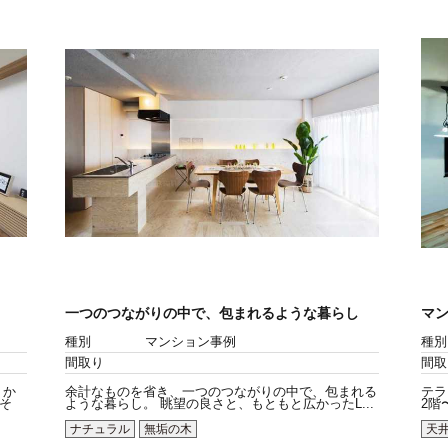
一つのつながりの中で、包まれるような暮らし
マ
種別
マンション事例
種別
間取り
間取
 か
余計なものを省き、一つのつながりの中で、包まれる
テラ
そ
ような暮らし。 眺望の良さと、もともと広かったL...
2階
ナチュラル
無垢の木
天