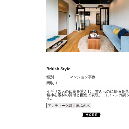
British Style
種別
マンション事例
間取り
イギリス人の伝統を重んじ、古きものに価値を見
精神を素材の質感と配色で表現。 白いレンガ調
イ...
アンティーク調
無垢の木