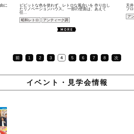
由に
ビビットな色を使わず、レトロな風合いを 作り出し
天井
たリノベーションハウス。 一部の壁面は、あえて
フロ
仕...
ア
昭和レトロ
アンティーク調
前
1
2
3
4
5
6
7
8
次
イベント・見学会情報