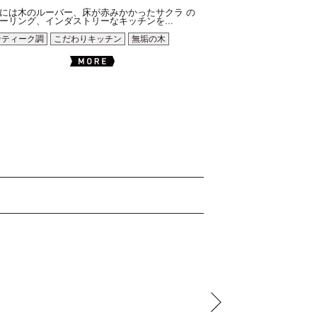
には木のルーバー、床が赤みかかったサクラ の
ーリング、インダストリーなキッチンを...
ンティーク調
こだわりキッチン
無垢の木