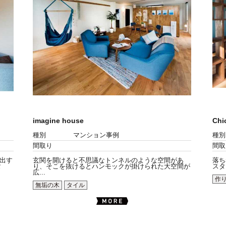
imagine house
Chi
種別
マンション事例
種別
間取り
間取
出す
玄関を開けると不思議なトンネルのような空間があ
落ち
タ
り、そこを抜けるとハンモックが掛けられた大空間が
スタ
広...
作
無垢の木
タイル