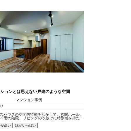
ンションとは思えない戸建のような空間
マンション事例
り
スハウスの空間的特徴を活かして、玄関ホール、
〜1階の階段、リビングの吹抜けに特別感を持た...
井が高い
緑がいっぱい