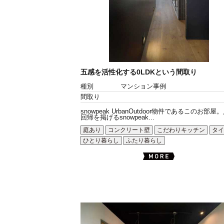
五感を活性化する0LDKという間取り
種別
マンション事例
間取り
snowpeak UrbanOutdoor物件であるこのお部屋
回帰を掲げるsnowpeak...
庭あり
コンクリート壁
こだわりキッチン
タイ
ひとり暮らし
ふたり暮らし