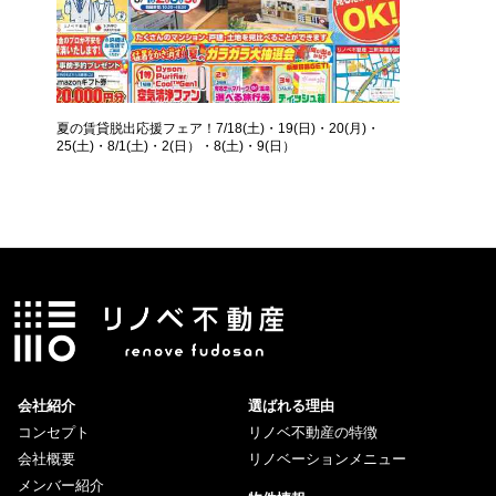
夏の賃貸脱出応援フェア！7/18(土)・19(日)・20(月)・
25(土)・8/1(土)・2(日）・8(土)・9(日）
会社紹介
選ばれる理由
コンセプト
リノベ不動産の特徴
会社概要
リノベーションメニュー
メンバー紹介