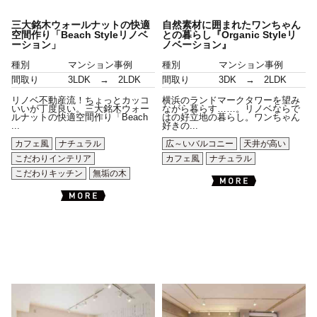
三大銘木ウォールナットの快適
自然素材に囲まれたワンちゃん
空間作り「Beach Styleリノベ
との暮らし『Organic Styleリ
ーション」
ノベーション』
種別
マンション事例
種別
マンション事例
間取り
3LDK → 2LDK
間取り
3DK → 2LDK
リノベ不動産流！ちょっとカッコ
横浜のランドマークタワーを望み
いいが丁度良い。三大銘木ウォー
ながら暮らす……。リノベならで
ルナットの快適空間作り「Beach
はの好立地の暮らし。ワンちゃん
...
好きの...
カフェ風
ナチュラル
広～いバルコニー
天井が高い
こだわりインテリア
カフェ風
ナチュラル
こだわりキッチン
無垢の木