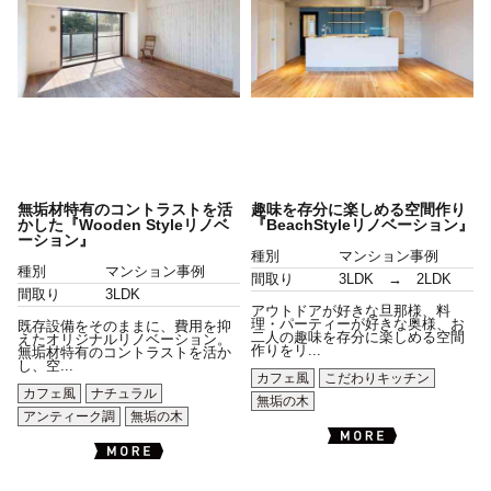
無垢材特有のコントラストを活
趣味を存分に楽しめる空間作り
かした『Wooden Styleリノベ
『BeachStyleリノベーション』
ーション』
種別
マンション事例
種別
マンション事例
間取り
3LDK → 2LDK
間取り
3LDK
アウトドアが好きな旦那様、料
理・パーティーが好きな奥様、お
既存設備をそのままに、費用を抑
二人の趣味を存分に楽しめる空間
えたオリジナルリノベーション。
作りをリ...
無垢材特有のコントラストを活か
し、空...
カフェ風
こだわりキッチン
カフェ風
ナチュラル
無垢の木
アンティーク調
無垢の木