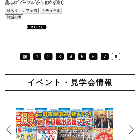
無垢材“メープル”から北欧を感じ...
庭あり
カフェ風
ナチュラル
無垢の木
前
1
2
3
4
5
6
7
8
イベント・見学会情報