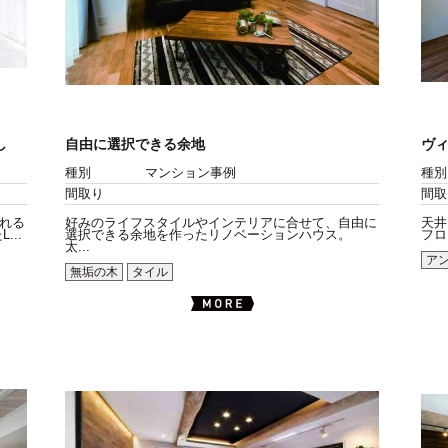
し
自由に選択できる余地
ヴィ
種別
マンション事例
種別
間取り
間取
れる
好みのライフスタイルやインテリアに合せて、自由に
天井
..
選択できる余地を作ったリノベーションハウス。
フロ
太...
ア
無垢の木
タイル