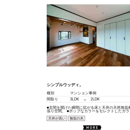
シンプルウッディ。
種別
マンション事例
間取り
3LDK → 2LDK
■玄関を開けた瞬間に拡がる床と天井の天然無垢
張り空間。 ■ポップなカラーをセレクトしたガラス.
天井が高い
無垢の木