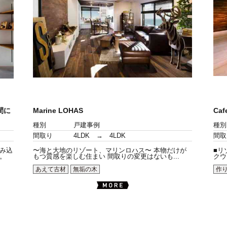
間に
Marine LOHAS
Caf
種別
戸建事例
種別
間取り
4LDK → 4LDK
間取
み込
〜海と大地のリゾート、マリンロハス〜 本物だけが
■リ
。
もつ質感を楽しむ住まい 間取りの変更はないも...
クウ
あえて古材
無垢の木
作