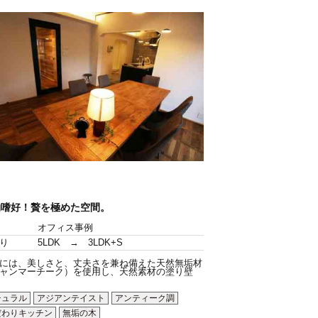
物嗜好！贅を極めた空間。
オフィス事例
り
5LDK → 3LDK+S
には、美しさと、丈夫さを兼ね備えた天然無垢材
ャンマーチーク）を使用し、天然素材の塗り壁
チュラル
アジアンテイスト
アンティーク調
だわりキッチン
無垢の木