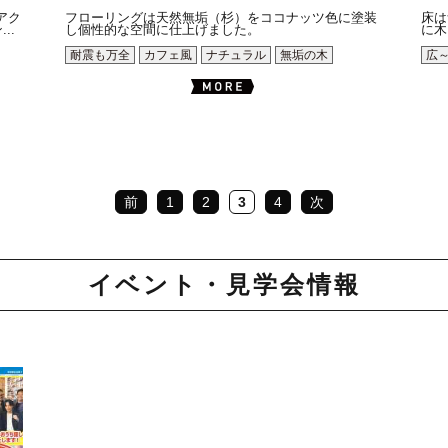
アク
フローリングは天然無垢（杉）をココナッツ色に塗装
床は
..
し個性的な空間に仕上げました。
に木
耐震も万全
カフェ風
ナチュラル
無垢の木
広
前
1
2
3
4
次
イベント・見学会情報