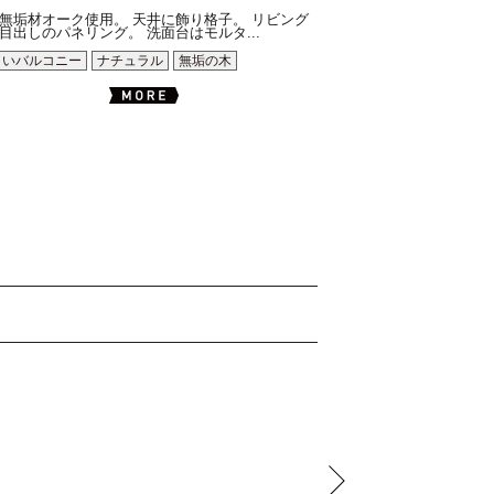
無垢材オーク使用。 天井に飾り格子。 リビング
目出しのパネリング。 洗面台はモルタ...
～いバルコニー
ナチュラル
無垢の木