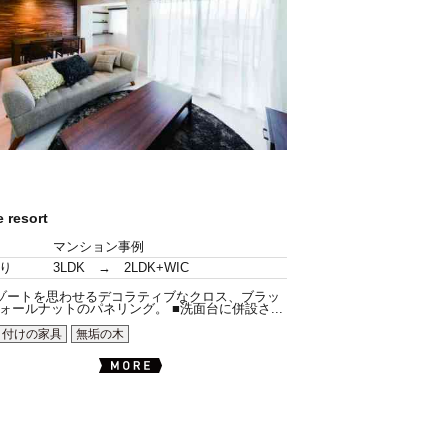
e resort
マンション事例
り
3LDK → 2LDK+WIC
ゾートを思わせるデコラティブなクロス、ブラッ
ォールナットのパネリング。 ■洗面台に併設さ...
り付けの家具
無垢の木