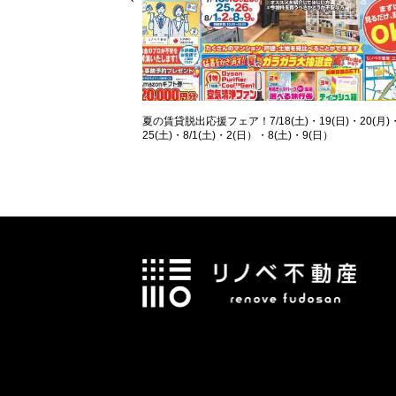
夏の賃貸脱出応援フェア！7/18(土)・19(日)・20(月)
25(土)・8/1(土)・2(日）・8(土)・9(日）