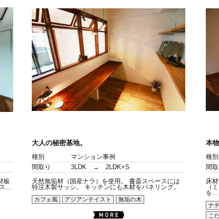
大人の秘密基地。
本
種別
マンション事例
種別
間取り
3LDK → 2LDK+S
間取
材板
天然無垢材（国産ナラ）を使用。 書斎スペースには
床材
..
特注木製サッシ。 キッチンにも木材をパネリング。
（ミ
を...
カフェ風
アジアンテイスト
無垢の木
ナ
こ