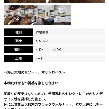
種別
戸建事例
面積
105.37㎡
間取り
4LDK → 4LDK
工期
4ヶ月
〜海と大地のリゾート、マリンロハス〜
本物だけがもつ質感を楽しむ住まい
間取りの変更はないものの、使用素材のセレクトにこだわりとデ
ザイン性を発揮した住まい。
床には世界三大銘木のブラックウォルナット、壁や天井にはチー