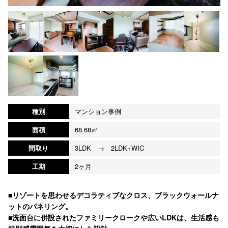
種別
マンション事例
面積
68.68㎡
間取り
3LDK → 2LDK+WIC
工期
2ヶ月
■リゾートを思わせるデコラティブなクロス、ブラックウォールナ
ットのパネリング。
■洗面台に併設されたファミリークロークや広いLDKは、生活感も