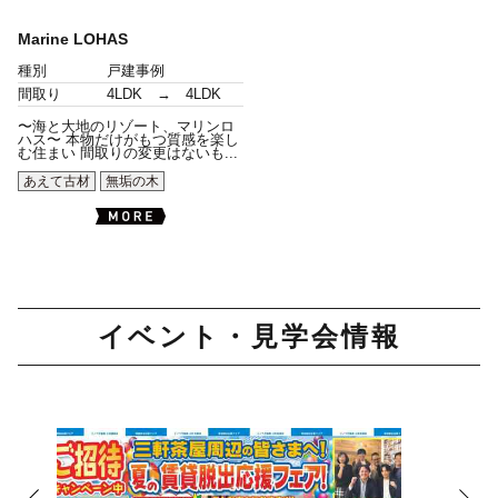
Marine LOHAS
種別
戸建事例
間取り
4LDK → 4LDK
〜海と大地のリゾート、マリンロ
ハス〜 本物だけがもつ質感を楽し
む住まい 間取りの変更はないも...
あえて古材
無垢の木
イベント・見学会情報