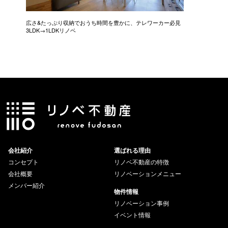
広さ&たっぷり収納でおうち時間を豊かに、テレワーカー必見
モデルは
3LDK→1LDKリノベ
にこだわっ
会社紹介
選ばれる理由
コンセプト
リノベ不動産の特徴
会社概要
リノベーションメニュー
メンバー紹介
物件情報
リノベーション事例
イベント情報