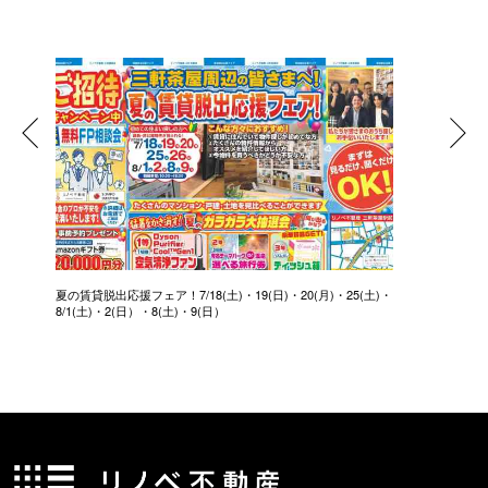
夏の賃貸脱出応援フェア！7/18(土)・19(日)・20(月)・25(土)・
8/1(土)・2(日）・8(土)・9(日）