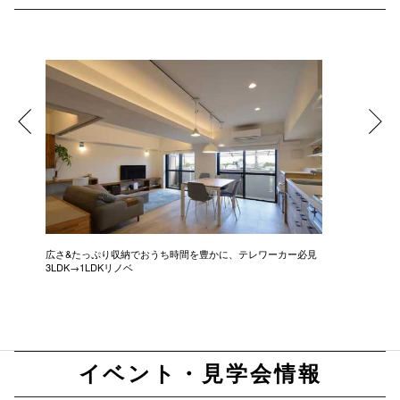
広さ&たっぷり収納でおうち時間を豊かに、テレワーカー必見
モデルは
3LDK→1LDKリノベ
にこだわっ
イベント・見学会情報