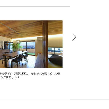
テルライクで贅沢LDKに、それぞれが楽しめつつ家
開放感たっぷりの間取り術 2LD
きる戸建てリノベ