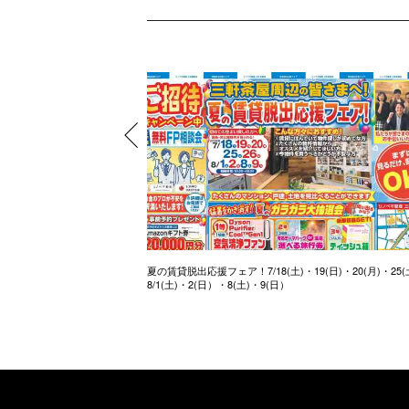
夏の賃貸脱出応援フェア！7/18(土)・19(日)・20(月)・25(
8/1(土)・2(日）・8(土)・9(日）